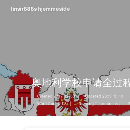
tinsir888s hjemmeside
奥地利学校申请全过
Created
2022-12-30
|
Updated
2023-10-13
|
Word Count:
1.3k
|
Reading Time:
4mins
|
P