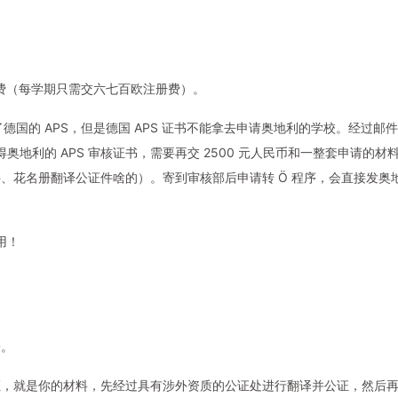
是免学费（每学期只需交六七百欧注册费）。
德国的 APS，但是德国 APS 证书不能拿去申请奥地利的学校。经过邮
奥地利的 APS 审核证书，需要再交 2500 元人民币和一整套申请的材
、花名册翻译公证件啥的）。寄到审核部后申请转 Ö 程序，会直接发奥
用！
论。
证，就是你的材料，先经过具有涉外资质的公证处进行翻译并公证，然后