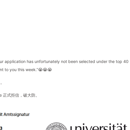
ation has unfortunately not been selected under the top 40
sent to you this week.”😭😭😭
多。
Science 正式拒信，破大防。