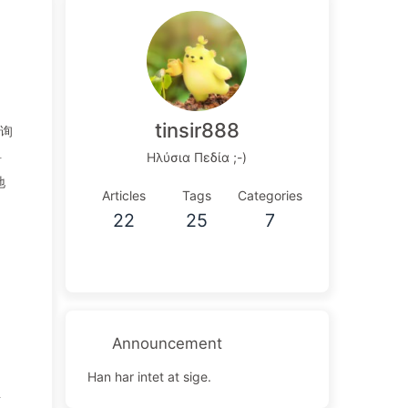
tinsir888
件询
料
Ηλύσια Πεδία ;-)
地
Articles
Tags
Categories
22
25
7
Announcement
Han har intet at sige.
再