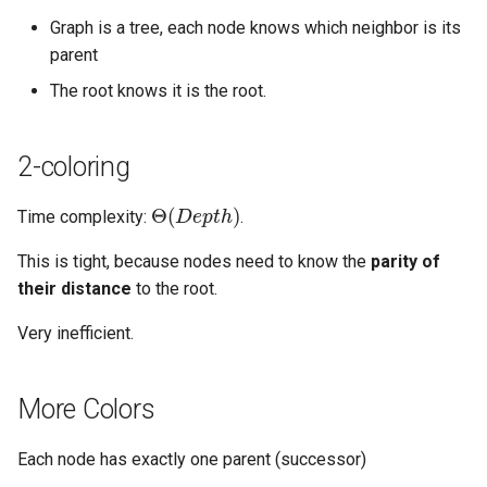
of stability
13 Robot Motion Planning 
13 Nearest Neighbor Sear
13 Random Access Machi
Software Engineering
Application
Graph is a tree, each node knows which neighbor is its
Visibility
with Different Distance
parent
Metrics
14 SAT Problem
Visual Technology Basis
The root knows it is the root.
14 Markov Chains and
15 Fine-grained and
Random Walks
Parameterized Complexity
2-coloring
Θ
(
D
e
p
t
h
)
16 Fast Fourier Transform
Time complexity:
.
17 LLL Algorithm
This is tight, because nodes need to know the
parity of
their distance
to the root.
Very inefficient.
More Colors
Each node has exactly one parent (successor)