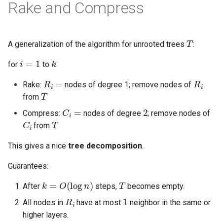
Rake and Compress
T
A generalization of the algorithm for unrooted trees
:
i
=
1
k
for
to
:
R
i
=
R
i
Rake:
nodes of degree 1; remove nodes of
T
from
C
i
=
2
Compress:
nodes of degree
; remove nodes of
C
i
T
from
This gives a nice
tree decomposition
.
Guarantees:
k
=
O
(
log
n
)
T
After
steps,
becomes empty.
R
i
1
All nodes in
have at most
neighbor in the same or
higher layers.