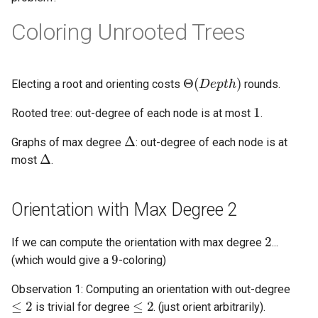
Coloring Unrooted Trees
Θ
(
D
e
p
t
h
)
Electing a root and orienting costs
rounds.
1
Rooted tree: out-degree of each node is at most
.
Δ
Graphs of max degree
: out-degree of each node is at
Δ
most
.
Orientation with Max Degree 2
2
If we can compute the orientation with max degree
...
9
(which would give a
-coloring)
Observation 1: Computing an orientation with out-degree
≤
2
≤
2
is trivial for degree
. (just orient arbitrarily).