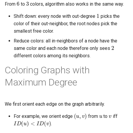
6
3
From
to
colors, algorithm also works in the same way.
1
Shift down: every node with out-degree
picks the
color of their out-neighbor, the root nodes pick the
smallest free color.
Reduce colors: all in-neighbors of a node have the
2
same color and each node therefore only sees
different colors among its neighbors.
Coloring Graphs with
Maximum Degree
We first orient each edge on the graph arbitrarily.
(
u
,
v
)
u
v
For example, we orient edge
from
to
iff
I
D
(
u
)
<
I
D
(
v
)
.