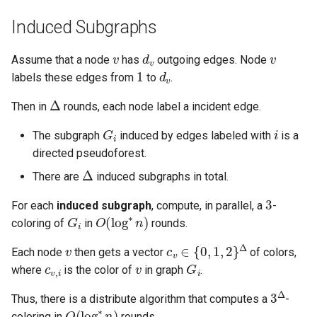
Induced Subgraphs
v
d
v
v
Assume that a node
has
outgoing edges. Node
1
d
v
labels these edges from
to
.
Δ
Then in
rounds, each node label a incident edge.
G
i
i
The subgraph
induced by edges labeled with
is a
directed pseudoforest.
Δ
There are
induced subgraphs in total.
3
For each
induced subgraph
, compute, in parallel, a
-
G
i
O
(
log
∗
n
)
coloring of
in
rounds.
v
c
v
∈
{
0
,
1
,
2
}
Δ
Each node
then gets a vector
of colors,
c
v
,
i
v
G
i
where
is the color of
in graph
.
3
Δ
Thus, there is a distribute algorithm that computes a
-
O
(
log
∗
n
)
coloring in
rounds.