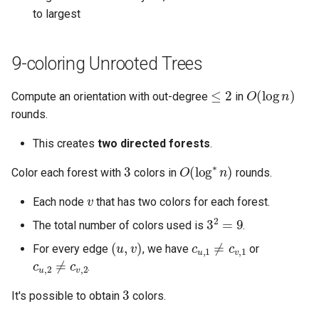
to largest
9-coloring Unrooted Trees
≤
2
O
(
log
n
)
Compute an orientation with out-degree
in
rounds.
This creates
two directed forests
.
3
O
(
log
∗
n
)
Color each forest with
colors in
rounds.
v
Each node
that has two colors for each forest.
3
2
=
9
The total number of colors used is
.
(
u
,
v
)
c
u
,
1
≠
c
v
,
1
For every edge
, we have
or
c
u
,
2
≠
c
v
,
2
.
3
It's possible to obtain
colors.