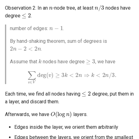
n
n
/
3
Observation 2: In an
-node tree, at least
nodes have
≤
2
degree
.
n
−
1
number of edges:
.
By hand-shaking theorem, sum of degrees is
2
n
−
2
<
2
n
.
k
≥
3
Assume that
nodes have degree
, we have
∑
v
∈
V
deg
(
v
)
≥
3
k
<
2
n
⇒
k
<
2
n
/
3.
≤
2
Each time, we find all nodes having
degree, put them in
a layer, and discard them.
O
(
log
n
)
Afterwards, we have
layers.
Edges inside the layer, we orient them arbitrarily
Edges between the layers, we orient from the smallest