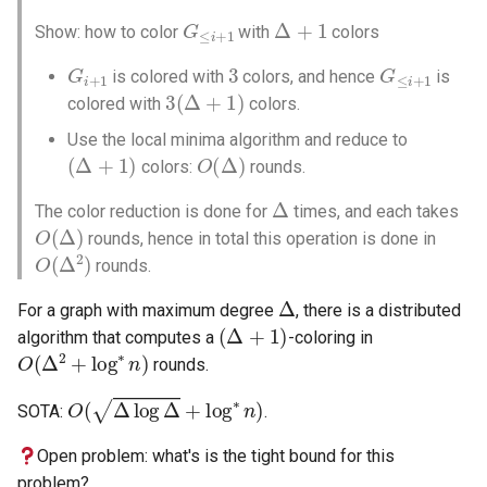
G
≤
i
+
1
Δ
+
1
Show: how to color
with
colors
G
i
+
1
3
G
≤
i
+
1
is colored with
colors, and hence
is
3
(
Δ
+
1
)
colored with
colors.
Use the local minima algorithm and reduce to
(
Δ
+
1
)
O
(
Δ
)
colors:
rounds.
Δ
The color reduction is done for
times, and each takes
O
(
Δ
)
rounds, hence in total this operation is done in
O
(
Δ
2
)
rounds.
Δ
For a graph with maximum degree
, there is a distributed
(
Δ
+
1
)
algorithm that computes a
-coloring in
O
(
Δ
2
+
log
∗
n
)
rounds.
O
(
Δ
log
Δ
+
log
∗
n
)
SOTA:
.
Open problem: what's is the tight bound for this
problem?