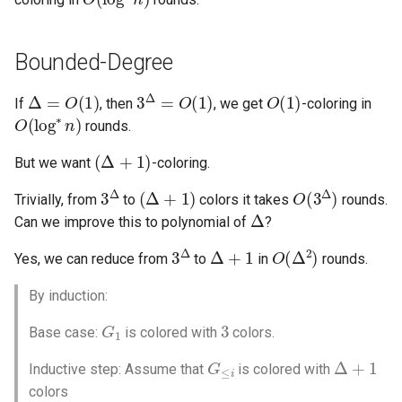
Bounded-Degree
Δ
=
O
(
1
)
3
Δ
=
O
(
1
)
O
(
1
)
If
, then
, we get
-coloring in
O
(
log
∗
n
)
rounds.
(
Δ
+
1
)
But we want
-coloring.
3
Δ
(
Δ
+
1
)
O
(
3
Δ
)
Trivially, from
to
colors it takes
rounds.
Δ
Can we improve this to polynomial of
?
3
Δ
Δ
+
1
O
(
Δ
2
)
Yes, we can reduce from
to
in
rounds.
By induction:
G
1
3
Base case:
is colored with
colors.
G
≤
i
Δ
+
1
Inductive step: Assume that
is colored with
colors