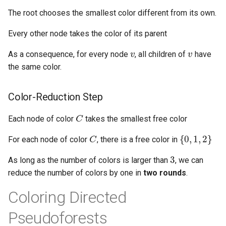
The root chooses the smallest color different from its own.
Every other node takes the color of its parent
v
v
As a consequence, for every node
, all children of
have
the same color.
Color-Reduction Step
C
Each node of color
takes the smallest free color
C
{
0
,
1
,
2
}
For each node of color
, there is a free color in
3
As long as the number of colors is larger than
, we can
reduce the number of colors by one in
two rounds
.
Coloring Directed
Pseudoforests