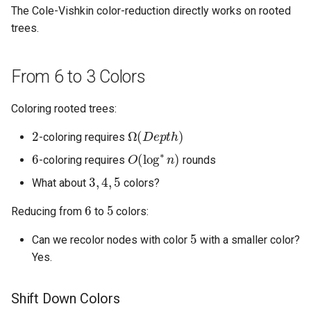
The Cole-Vishkin color-reduction directly works on rooted
trees.
From 6 to 3 Colors
Coloring rooted trees:
2
Ω
(
D
e
p
t
h
)
-coloring requires
6
O
(
log
∗
n
)
-coloring requires
rounds
3
,
4
,
5
What about
colors?
6
5
Reducing from
to
colors:
5
Can we recolor nodes with color
with a smaller color?
Yes.
Shift Down Colors