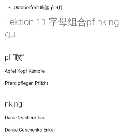
Oktoberfest 啤酒节 9月
Lektion 11 字母组合pf nk ng
qu
pf “噗”
Apfel Kopf Kämpfe
Pferd pflegen Pflicht
nk ng
Dank Geschenk link
Danke Geschenke Enkel