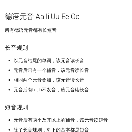
of stability
13 Robot Motion Planning 
13 Nearest Neighbor Sear
13 Random Access Machi
Software Engineering
Application
Visibility
with Different Distance
德语元音 Aa Ii Uu Ee Oo
Metrics
14 SAT Problem
Visual Technology Basis
所有德语元音都有长短音
14 Markov Chains and
15 Fine-grained and
Random Walks
Parameterized Complexity
长音规则
16 Fast Fourier Transform
以元音结尾的单词，该元音读长音
元音后只有一个辅音，该元音读长音
17 LLL Algorithm
相同两个元音叠加，该元音读长音
元音后有h，h不发音，该元音读长音
短音规则
元音后有两个及其以上的辅音，该元音读短音
除了长音规则，剩下的基本都是短音