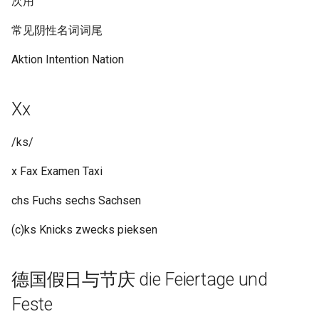
次用
常见阴性名词词尾
Aktion Intention Nation
Xx
/ks/
x Fax Examen Taxi
chs Fuchs sechs Sachsen
(c)ks Knicks zwecks pieksen
德国假日与节庆 die Feiertage und
Feste