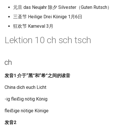
元旦 das Neujahr 除夕 Silvester（Guten Rutsch）
三圣节 Heilige Drei Könige 1月6日
狂欢节 Karneval 3月
Lektion 10 ch sch tsch
ch
发音1 介于“黑”和“希”之间的读音
China dich euch Licht
-ig fleißig nötig König
fleißige nötige Könige
发音2