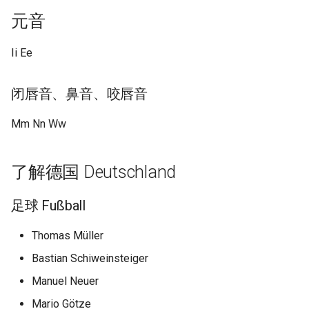
元音
Ii Ee
闭唇音、鼻音、咬唇音
Mm Nn Ww
了解德国 Deutschland
足球 Fußball
Thomas Müller
Bastian Schiweinsteiger
Manuel Neuer
Mario Götze