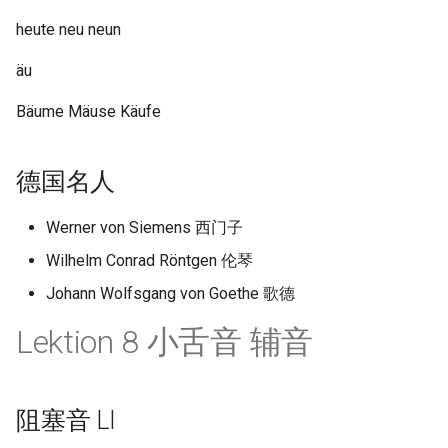
heute neu neun
äu
Bäume Mäuse Käufe
德国名人
Werner von Siemens 西门子
Wilhelm Conrad Röntgen 伦琴
Johann Wolfsgang von Goethe 歌德
Lektion 8 小舌音 辅音
阻塞音 Ll