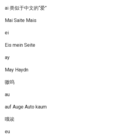
ai 类似于中文的“爱”
Mai Saite Mais
ei
Eis mein Seite
ay
May Haydn
嗷呜
au
auf Auge Auto kaum
哦诶
eu