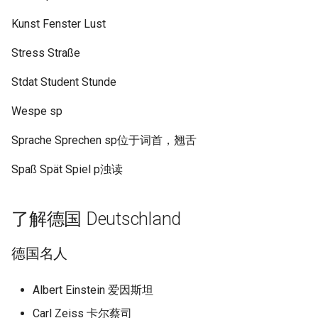
Kunst Fenster Lust
Stress Straße
Stdat Student Stunde
Wespe sp
Sprache Sprechen sp位于词首，翘舌
Spaß Spät Spiel p浊读
了解德国 Deutschland
德国名人
Albert Einstein 爱因斯坦
Carl Zeiss 卡尔蔡司