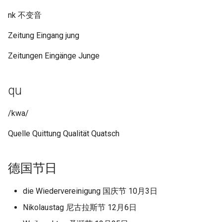
nk 不变音
Zeitung Eingang jung
Zeitungen Eingänge Junge
qu
/kwa/
Quelle Quittung Qualität Quatsch
德国节日
die Wiedervereinigung 国庆节 10月3日
Nikolaustag 尼古拉斯节 12月6日