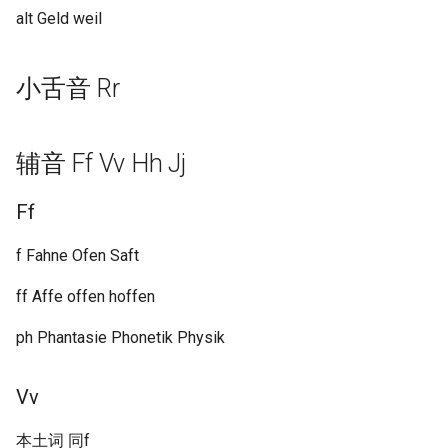
alt Geld weil
小舌音 Rr
辅音 Ff Vv Hh Jj
Ff
f Fahne Ofen Saft
ff Affe offen hoffen
ph Phantasie Phonetik Physik
Vv
本土词 同f