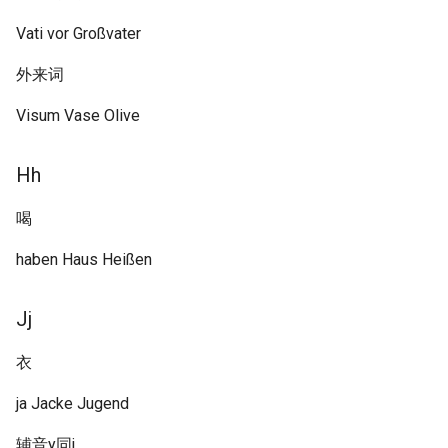
Vati vor Großvater
外来词
Visum Vase Olive
Hh
喝
haben Haus Heißen
Jj
衣
ja Jacke Jugend
辅音y同j