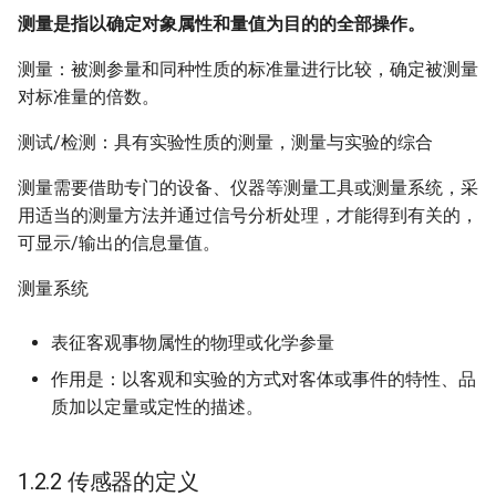
Computational Geometry
and Smart Contracts
6 Deterministic Rounding o
6 Round Elimination
6 Software Architecture
6 Computing EF1 + PO
Clustering
6 Streaming Heavy Hitters
Clustering
第六章 离散时间傅里叶变换
法
7 Dynamic Programming a
7 Logic Programming
g
测量是指以确定对象属性和量值为目的的全部操作。
6 Quantum Application in
Linear Programs
6 Randomized Computatio
Local Search
Languages
7 Exercise, examples, Q&A
7 Training ConvNet (2)
Introduction to Algorithm
Efficient ReliK (Project)
1.3 传感器的一般构成
第八章 智能编程语言
第七章 区块表、输入表和输
第八章 路由器与路由选择
第八章 指令级并行性下
8 Term Algebras
Internet Database
s
Cryptography
6 Linear Programming
Introduction to Formal
7 Software Design Pattern
7 Ex-ante and Ex-post
7 Community Detection
7 Dimensionality Reductio
6 Some Open Problems
第七章 频谱分析
出表
第八章 深度强化学习策略方
Development
测量：被测参量和同种性质的标准量进行比较，确定被测量
Methods
7 Randomized Rounding of
Fairness
7 Bounded Depth Boolean
about Non-centroid Cluster
法
8 All Pair Shortest Paths
8 Multi-parameter mechan
8 CNN architectures
Introduction to Artificial
Fair Clustering
第九章 接入互联网
第九章 数据级并行性上
1.3.1 传感器的基本组成
9 Transition Systems
e
对标准量的倍数。
Linear Programs
7 Polygon Triangulation
Circuits
8 [SE in Practice] Train Stat
design
8 Link Analysis
8 Faster Dimensionality
Intelligence
(Project&Thesis)
第八章 静态逆向技术
Introduction to Python
a
Introduction to Software
Simulator
8 Strategic Aspects of Fair
Reduction
7 The Existence of Core fo
第十四章 多智能体强化学习
9 Flow Algorithms
9 Object detection and
Programming
第十章 数据级并行性下
测试/检测：具有实验性质的测量，测量与实验的综合
1.5.2 物联网用传感器技术与
Engineering
8 The Primal-Dual Method
8 Point Location
Divison
8 Branching Programs and
Max Distance Loss
9 Mechanism design with
segmentation
9 Graph Embedding
Introduction to Parallel
第九章 C 语言程序逆向分析
应用发展趋势
r
测量需要借助专门的设备、仪器等测量工具或测量系统，采
Barrington's Theorem
9 Software Dependability
payment constraints
9 Prophets, Secretaries an
Programming
10 Complexity Classes
Linear Algebra
第十一章 线程级并行性
用适当的测量方法并通过信号分析处理，才能得到有关的，
c
Models of Computation
9 Techniques in Proving th
9 Arrangements and Duality
9 My Conjectures on Price 
Martingales
8 Split and Merge Algorith
10 Generative models
10 Graph Neural Networks
第十章 软件保护技术
技术发展趋势
可显示/输出的信息量值。
Hardness of Approximatio
Zone Theorem
Fairness for EEFX/MXS
9 Circuit Lower Bounds
on Average Cost
10 Low Code Developmen
10 Mechanism design with
Operation System
Mathematical Analysis
第十二章 仓库级计算机
h
Paramiterized Complexity
money
10 Invertible Bloom Filters
11 Visualizing and
11 Frequent Subgraph Mini
应用发展趋势
测量系统
10 Orthogonal Range
10 Interactive Proofs
9 On Fully Justified
11 Model Driven
understanding CNNs
Principles of Compliers
Methods of Computing
Searching
Representation
Satisfiability Problems and
Development
11 Non-atomic selfish rout
11 Randomized Rounding f
12 Frequent Itemsets and
表征客观事物属性的物理或化学参量
Applications
and price of anarchy
MAX SAT
11 Probabilistic Checkable
12 Sequence models (NLP
Association Rules
Principles of Computer
Network Security Technolo
作用是：以客观和实验的方式对客体或事件的特性、品
11 More Orthogonal probl
Proofs
Organization
质加以定量或定性的描述。
12 Congestion games,
12 Nearest Neighbor Sear
13 Roundup - Uncovered
13 Sequence Segmentatio
Network Technology and
potential functions
12 Voronoi Diagrams and 
and Locality Sensitive
12 PCP-based
Areas
and Similarities
Probability and Mathematic
Application
Convex Hull
Hashing
Inapproximability
Statistics
1.2.2 传感器的定义
13 Potential games and pr
Sensing Technology and