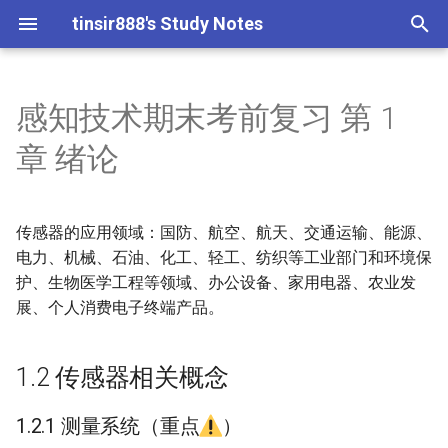
tinsir888's Study Notes
I
n
感知技术期末考前复习 第 1
Algorithmic Game Theory
Algorithmic Game Theory
1.2 传感器相关概念
课程概览
第一章 绪论
绪论
第一章 概述
第一章 概述
课程信息
第一章 强化学习简介
重点复习课程
Codeforces
Dansk
1 Equilibrium
1 Introduction to Parallel
1 Introduction
1 Big O Notation
1 Basic Algorithms for Rin
1 Brief Introduction
1 Stochastic Process
1 Overview
1 Introduction to
1 Introduction and Basic F
1 Propositional Logic
1 Introduction and exampl
1 Introduction to Algorithm
1 Introduction
1 Survey Study
1 Introduction
1 Examples of Randomize
1 Turing Machines, Time a
1 Investigating the Original
0 Fairness in AI/ML
Assembly Language and
College Physics
Round 805 (Div. 3)
Andersens Eventyr
A1
A1
A1
A1
i
章 绪论
Computing
Networks
Computability
results
Engineering
Algorithm
Space
ReliK
Reverse Engineering
t
Advanced Algorithms
Computational Geometry
第一章 时域数字信号处理
第二章 神经网络基础
第一章 汇编语言基本概念
第二章 以太网
第二章 量化设计与评估
第一章 计算机网络概述
第二章 马尔可夫决策过程
非重点复习课程
Deutsch
1.2.1 测量系统（重点）
2 Congestion Games and 
2 Linear and Integer
2 Sorting and Master
2 Distributed Consensus
2 Markov Processes
2 Research in Software
2 Conflict-Driven Clause
2 Mechanism design basic
2 Machine Learning
2 Relations of Fairness
2 Representation-based
1 Core-Stability Federated
Computer System Design
Round 957 (Div. 3)
Dansk Uddannelse 3
A2
2 Parallel Sorting and Poin
Programming
Theorem
2 Simple Algorithms for
Engineering
2 Machine Models and Bas
2 Bounded Graph Width
Learning
2 Introduction to Parallel
fundamentals
Properties
Clustering
2 Probabilistic Inequalities
2 Nondeterminism and
2 Possible Parallelization
Learning
Computer Architecture
Modul 1
i
传感器的应用领域：国防、航空、航天、交通运输、能源、
Jumping
Coloring, Rake and Compr
Computability Theory
Computation
Hashing with Chaining
Determinism
Idea
Approximation Algorithms
Computer Vision
第二章 信号分类
第三章 深度学习
第二章 IA-32 处理器体系结构
第三章 交换与虚拟局域网
第三章 指令集体系结构
第二章 应用层协议及网络编
第三章 值函数估计
Français
1.2.2 传感器的定义
3 Hedonic Games
3 Bitcoin
3 Some Priminaries
3 Myerson's lemma
Digital Logic
Round 963 (Div. 2)
B1
a
程
电力、机械、石油、化工、轻工、纺织等工业部门和环境保
3 Set Cover Problem
3 Basic Data Structures
3 Software Development
3 Computing Good Edge
3 SAT Solvers in Practice
3 Neural Networks
3 Price of Fairness and M
3 Densiy-based Clustering
2 PROP Fair Clustering (1)
Computer Networks
Dansk Uddannelse 3
3 Parallel Bipartite Matchi
3 Fast Coloring Algorithm
Methodology
3 Recursive Functions
Labelings
3 Sorting and Searching in
Property
3 Hash Functions
3 Boolean Circuits
3 Parallel For Loop
Modul 2
Design and Analysis of
Fair Division (Project)
第三章 再探时域数字信号处
第四章 编程框架使用
第三章 汇编语言基础
第四章 无线局域网组网技术
第四章 存储层次
第四章 无模型控制方法
Italiano
护、生物医学工程等领域、办公设备、家用电器、农业发
1.2.3 传感器的分类
4 PAC Learning
4 BitML
4 Concurrency
4 Algorithmic mechanism
Digital Signal Processing
B2
l
Parallel
Algorithms
理
第三章 传输层协议
4 Greedy and Local Search
4 Hashing
4 First Order Logic
design
4 Convolutional Neural
4 Hierarchical and Subspa
3 PROP Fair Clustering (2)
Data Structure
展、个人消费电子终端产品。
i
4 Introduction to Quantum
Algorithm
4 Randomized Coloring an
4 [SE in Practice] MVM
4 Lambda Calculus
4 Algorithmic Meta-Theor
Networks
4 Alternatives to EFX
Clustering
4 Karger's Min Cut Algorit
4 Reductions and
4 Sampling Optimization
Dansk Uddannelse 3
Data Mining
第五章 编程框架机理
第四章 数据传送与寻址
第五章 互联网与 IP 协议
第五章 流水线技术上
第五章 近似逼近方法
Español
检测时是否需要外界能源
5 Ethereum
5 Message Passing
Discrete Mathematics
德语名词词性总结
Computing
Maximal Independent Set
Mechanical Ventilator
4 I/O Model and Permutati
Completeness
Modul 3
z
Distributed Graph
第四章 数字信号
第四章 网络层协议
5 Binary Search Tree
5 SMT Solvers
5 Revenue-maximizing
4 Endeavor to Bridge Gap
Database System
1.2 传感器相关概念
Lower Bound
Algorithms
5 Rounding and Dynamic
5 Additional Models
5 Fixed-Parameter
auctions
5 Backpropagation
5 EF1-Pareto Optimality
5 Outlier Detection
5 Streaming Algorithms for
between 2 and 2.414
Randomized Algorithms
第六章 深度学习处理器原理
第五章 过程
第六章 IP 数据报
第六章 流水线技术下
第六章 规划与学习
输出信号的类型
6 Model-checking with
6 LAB for Markov Chains
C++
i
5 Examples of Quantum
Programming
5 Congest Model on APSP
5 Requirements Engineerin
Intractability
Compatibility
Frequency Estimation
5 The Polynomoial-Time
Dansk Uddannelse 3
第五章 信号与系统
第五章 接口层原理与协议
6 Greedy Algorithm
Solidity
6 SMT Applications
Deep Learning and
1.2.1 测量系统（重点
）
n
Advantage
5 Introduction to
Hierarchy
Modul 4
Introduction to Blockchain
6 Simple Near-Optimal
6 Training ConvNet (1)
6 Spectral Theory and
5 PROP in Non-Centroid
Application
Computational Complexity
第七章 深度学习处理器架构
第六章 PE 文件结构
第七章 IP 地址与 ARP
第七章 指令级并行性上
第七章 深度强化学习价值方
工作方式
7 Petri Nets
Intelligent Computing Sys