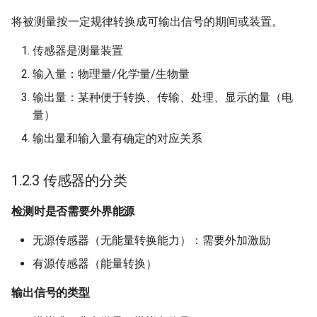
of stability
13 Robot Motion Planning 
13 Nearest Neighbor Sear
13 Random Access Machi
Software Engineering
Application
将被测量按一定规律转换成可输出信号的期间或装置。
Visibility
with Different Distance
Metrics
14 SAT Problem
Visual Technology Basis
传感器是测量装置
输入量：物理量/化学量/生物量
14 Markov Chains and
15 Fine-grained and
输出量：某种便于转换、传输、处理、显示的量（电
Random Walks
Parameterized Complexity
量）
16 Fast Fourier Transform
输出量和输入量有确定的对应关系
17 LLL Algorithm
1.2.3 传感器的分类
检测时是否需要外界能源
无源传感器（无能量转换能力）：需要外加激励
有源传感器（能量转换）
输出信号的类型