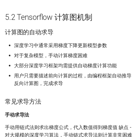
of stability
13 Robot Motion Planning 
13 Nearest Neighbor Sear
13 Random Access Machi
Software Engineering
Application
计算图分配
Visibility
with Different Distance
5.2 Tensorflow 计算图机制
Metrics
14 SAT Problem
Visual Technology Basis
计算图优化
计算图的自动求导
14 Markov Chains and
15 Fine-grained and
常量折叠 ConstFold
Random Walks
Parameterized Complexity
深度学习中通常采用梯度下降更新模型参数
算数优化
对于复杂模型，手动计算梯度困难
16 Fast Fourier Transform
大部分深度学习框架均需提供自动梯度计算功能
布局优化
17 LLL Algorithm
用户只需要描述前向计算的过程，由编程框架自动推导
计算图切分和设备通信
反向计算图，完成求导
容错机制
常见求导方法
5.3 Tensorflow 系统实现
手动求导法
整体架构
手动用链式法则求出梯度公式，代入数值得到梯度值 缺点 -
对大规模的深度学习算法，手动链式求导法则计算非常困难