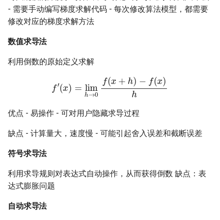
计算图执行模块
- 需要手动编写梯度求解代码 - 每次修改算法模型，都需要
修改对应的梯度求解方法
执行器逻辑
数值求导法
设备抽象和管理
利用倒数的原始定义求解
f
′
(
x
)
=
lim
h
→
0
f
(
x
+
h
)
−
f
(
x
)
h
网络和通信
算子实现
优点 - 易操作 - 可对用户隐藏求导过程
5.4 驱动范例
缺点 - 计算量大，速度慢 - 可能引起舍入误差和截断误差
5.5 编程框架对比
符号求导法
利用求导规则对表达式自动操作，从而获得倒数 缺点：表
达式膨胀问题
自动求导法