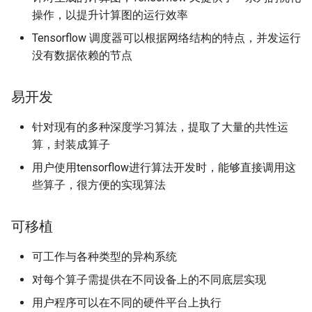
Computational Geometry
and Smart Contracts
6 Deterministic Rounding o
6 Round Elimination
6 Software Architecture
6 Computing EF1 + PO
Clustering
6 Streaming Heavy Hitters
Clustering
第六章 离散时间傅里叶变换
法
7 Dynamic Programming a
7 Logic Programming
g
操作，以提升计算图的运行效率
6 Quantum Application in
Linear Programs
6 Randomized Computatio
Local Search
Languages
7 Exercise, examples, Q&A
7 Training ConvNet (2)
Introduction to Algorithm
Efficient ReliK (Project)
第七章 区块表、输入表和输
第八章 路由器与路由选择
第八章 指令级并行性下
手动求导法
8 Term Algebras
Internet Database
s
Cryptography
6 Linear Programming
Introduction to Formal
7 Software Design Pattern
7 Ex-ante and Ex-post
7 Community Detection
7 Dimensionality Reductio
6 Some Open Problems
第七章 频谱分析
出表
第八章 深度强化学习策略方
Tensorflow 调度器可以根据网络结构的特点，并发运行
Development
Methods
7 Randomized Rounding of
Fairness
7 Bounded Depth Boolean
about Non-centroid Cluster
法
8 All Pair Shortest Paths
8 Multi-parameter mechan
8 CNN architectures
Introduction to Artificial
Fair Clustering
第九章 接入互联网
第九章 数据级并行性上
数值求导法
没有数据依赖的节点
9 Transition Systems
e
Linear Programs
7 Polygon Triangulation
Circuits
8 [SE in Practice] Train Stat
design
8 Link Analysis
8 Faster Dimensionality
Intelligence
(Project&Thesis)
第八章 静态逆向技术
Introduction to Python
a
Introduction to Software
Simulator
8 Strategic Aspects of Fair
Reduction
7 The Existence of Core fo
第十四章 多智能体强化学习
9 Flow Algorithms
9 Object detection and
Programming
第十章 数据级并行性下
符号求导法
易开发
Engineering
8 The Primal-Dual Method
8 Point Location
Divison
8 Branching Programs and
Max Distance Loss
9 Mechanism design with
segmentation
9 Graph Embedding
Introduction to Parallel
第九章 C 语言程序逆向分析
r
Barrington's Theorem
9 Software Dependability
payment constraints
9 Prophets, Secretaries an
Programming
10 Complexity Classes
Linear Algebra
第十一章 线程级并行性
自动求导法
针对现有的多种深度学习算法，提取了大量的共性运
c
Models of Computation
9 Techniques in Proving th
9 Arrangements and Duality
9 My Conjectures on Price 
Martingales
8 Split and Merge Algorith
10 Generative models
10 Graph Neural Networks
第十章 软件保护技术
算，封装成算子
Hardness of Approximatio
Zone Theorem
Fairness for EEFX/MXS
9 Circuit Lower Bounds
on Average Cost
10 Low Code Developmen
10 Mechanism design with
Operation System
Mathematical Analysis
第十二章 仓库级计算机
检查点机制
h
用户使用tensorflow进行算法开发时，能够直接调用这
Paramiterized Complexity
money
10 Invertible Bloom Filters
11 Visualizing and
11 Frequent Subgraph Mini
些算子，很方便的实现算法
10 Orthogonal Range
10 Interactive Proofs
9 On Fully Justified
11 Model Driven
understanding CNNs
Principles of Compliers
Methods of Computing
恢复模型
Searching
Representation
Satisfiability Problems and
Development
11 Non-atomic selfish rout
11 Randomized Rounding f
12 Frequent Itemsets and
Applications
and price of anarchy
MAX SAT
11 Probabilistic Checkable
可移植
12 Sequence models (NLP
Association Rules
Principles of Computer
Network Security Technolo
TensorFlow 中的控制流
11 More Orthogonal probl
Proofs
Organization
可工作与各种类型的异构系统
12 Congestion games,
12 Nearest Neighbor Sear
13 Roundup - Uncovered
13 Sequence Segmentatio
Network Technology and
计算图本地执行
potential functions
12 Voronoi Diagrams and 
and Locality Sensitive
12 PCP-based
Areas
and Similarities
Probability and Mathematic
Application
对每个算子需提供在不同设备上的不同底层实现
Convex Hull
Hashing
Inapproximability
Statistics
计算图剪枝
用户程序可以在不同的硬件平台上执行
13 Potential games and pr
Sensing Technology and