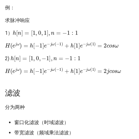
of stability
13 Robot Motion Planning 
13 Nearest Neighbor Sear
13 Random Access Machi
Software Engineering
Application
例：
Visibility
with Different Distance
求脉冲响应
Metrics
14 SAT Problem
Visual Technology Basis
h
[
n
]
=
[
1
,
0
,
1
]
,
n
=
−
1
:
1
1）
14 Markov Chains and
15 Fine-grained and
H
(
e
j
ω
)
=
h
[
−
1
]
e
−
j
ω
(
−
1
)
+
h
[
1
]
e
−
j
ω
(
1
)
=
2
c
o
s
ω
Random Walks
Parameterized Complexity
h
[
n
]
=
[
1
,
0
,
−
1
]
,
n
=
−
1
:
1
2)
16 Fast Fourier Transform
H
(
e
j
ω
)
=
h
[
−
1
]
e
−
j
ω
(
−
1
)
+
h
[
1
]
e
−
j
ω
(
1
)
=
2
j
c
o
s
ω
17 LLL Algorithm
滤波
分为两种
窗口化滤波（时域滤波）
带宽滤波（频域乘法滤波）