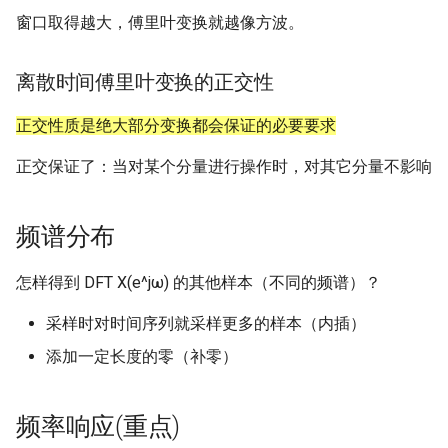
Computational Geometry
and Smart Contracts
6 Deterministic Rounding o
6 Round Elimination
6 Software Architecture
6 Computing EF1 + PO
Clustering
6 Streaming Heavy Hitters
Clustering
滤波
法
7 Dynamic Programming a
7 Logic Programming
g
窗口取得越大，傅里叶变换就越像方波。
6 Quantum Application in
Linear Programs
6 Randomized Computatio
Local Search
Languages
7 Exercise, examples, Q&A
7 Training ConvNet (2)
Introduction to Algorithm
Efficient ReliK (Project)
第八章 智能编程语言
第七章 区块表、输入表和输
第八章 路由器与路由选择
第八章 指令级并行性下
8 Term Algebras
Internet Database
s
Cryptography
6 Linear Programming
Introduction to Formal
7 Software Design Pattern
7 Ex-ante and Ex-post
7 Community Detection
7 Dimensionality Reductio
6 Some Open Problems
出表
第八章 深度强化学习策略方
Development
Methods
7 Randomized Rounding of
Fairness
7 Bounded Depth Boolean
about Non-centroid Cluster
法
8 All Pair Shortest Paths
8 Multi-parameter mechan
8 CNN architectures
Introduction to Artificial
Fair Clustering
第九章 接入互联网
第九章 数据级并行性上
离散时间傅里叶变换的正交性
9 Transition Systems
e
Linear Programs
7 Polygon Triangulation
Circuits
8 [SE in Practice] Train Stat
design
8 Link Analysis
8 Faster Dimensionality
Intelligence
(Project&Thesis)
第八章 静态逆向技术
Introduction to Python
a
正交性质是绝大部分变换都会保证的必要要求
Introduction to Software
Simulator
8 Strategic Aspects of Fair
Reduction
7 The Existence of Core fo
第十四章 多智能体强化学习
9 Flow Algorithms
9 Object detection and
Programming
第十章 数据级并行性下
Engineering
8 The Primal-Dual Method
8 Point Location
Divison
8 Branching Programs and
Max Distance Loss
9 Mechanism design with
segmentation
9 Graph Embedding
Introduction to Parallel
第九章 C 语言程序逆向分析
r
正交保证了：当对某个分量进行操作时，对其它分量不影响
Barrington's Theorem
9 Software Dependability
payment constraints
9 Prophets, Secretaries an
Programming
10 Complexity Classes
Linear Algebra
第十一章 线程级并行性
c
Models of Computation
9 Techniques in Proving th
9 Arrangements and Duality
9 My Conjectures on Price 
Martingales
8 Split and Merge Algorith
10 Generative models
10 Graph Neural Networks
第十章 软件保护技术
Hardness of Approximatio
Zone Theorem
Fairness for EEFX/MXS
9 Circuit Lower Bounds
on Average Cost
10 Low Code Developmen
10 Mechanism design with
Operation System
Mathematical Analysis
第十二章 仓库级计算机
h
频谱分布
Paramiterized Complexity
money
10 Invertible Bloom Filters
11 Visualizing and
11 Frequent Subgraph Mini
10 Orthogonal Range
10 Interactive Proofs
9 On Fully Justified
11 Model Driven
understanding CNNs
Principles of Compliers
Methods of Computing
怎样得到 DFT X(e^jω) 的其他样本（不同的频谱）？
Searching
Representation
Satisfiability Problems and
Development
11 Non-atomic selfish rout
11 Randomized Rounding f
12 Frequent Itemsets and
Applications
and price of anarchy
MAX SAT
11 Probabilistic Checkable
12 Sequence models (NLP
Association Rules
Principles of Computer
采样时对时间序列就采样更多的样本（内插）
Network Security Technolo
11 More Orthogonal probl
Proofs
Organization
添加一定长度的零（补零）
12 Congestion games,
12 Nearest Neighbor Sear
13 Roundup - Uncovered
13 Sequence Segmentatio
Network Technology and
potential functions
12 Voronoi Diagrams and 
and Locality Sensitive
12 PCP-based
Areas
and Similarities
Probability and Mathematic
Application
Convex Hull
Hashing
Inapproximability
Statistics
频率响应(重点)
13 Potential games and pr
Sensing Technology and