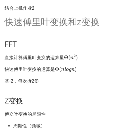
结合上机作业2
快速傅里叶变换和z变换
FFT
Θ
(
n
2
)
直接计算傅里叶变换的运算量
Θ
(
n
l
o
g
n
)
快速傅里叶变换的运算是
基-2，每次拆2份
Z变换
傅立叶变换的局限性：
周期性（频域）